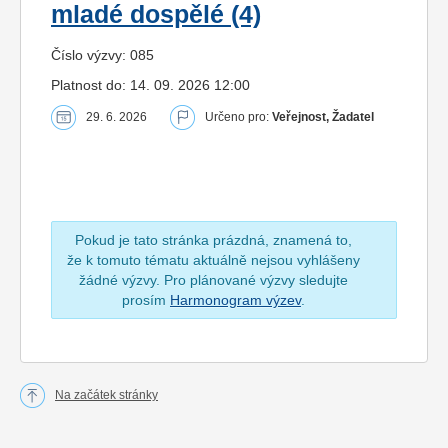
mladé dospělé (4)
Číslo výzvy: 085
Platnost do: 14. 09. 2026 12:00
29. 6. 2026
Určeno pro:
Veřejnost, Žadatel
Pokud je tato stránka prázdná, znamená to,
že k tomuto tématu aktuálně nejsou vyhlášeny
žádné výzvy. Pro plánované výzvy sledujte
prosím
Harmonogram výzev
.
Na začátek stránky