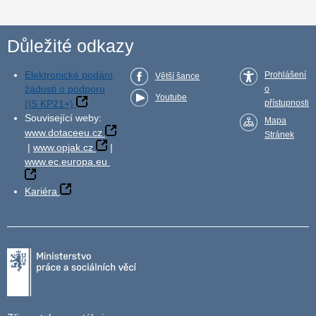
Důležité odkazy
Elektronické podání
Prohlášení
Větší šance
žádosti o podporu
o
Youtube
(IS KP21+)
přístupnosti
Související weby:
Mapa
www.dotaceeu.cz
Stránek
|
www.opjak.cz
|
www.ec.europa.eu
Kariéra