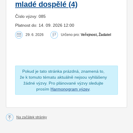
mladé dospělé (4)
Číslo výzvy: 085
Platnost do: 14. 09. 2026 12:00
29. 6. 2026
Určeno pro:
Veřejnost, Žadatel
Pokud je tato stránka prázdná, znamená to,
že k tomuto tématu aktuálně nejsou vyhlášeny
žádné výzvy. Pro plánované výzvy sledujte
prosím
Harmonogram výzev
.
Na začátek stránky