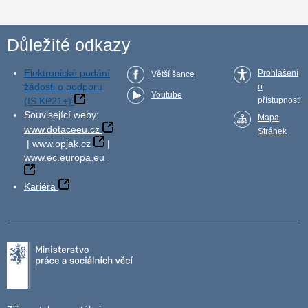
Důležité odkazy
Elektronické podání
Prohlášení
Větší šance
žádosti o podporu
o
Youtube
(IS KP21+)
přístupnosti
Související weby:
Mapa
www.dotaceeu.cz
Stránek
|
www.opjak.cz
|
www.ec.europa.eu
Kariéra