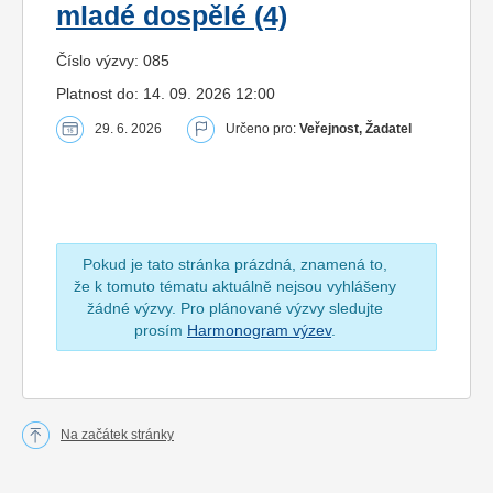
mladé dospělé (4)
Číslo výzvy: 085
Platnost do: 14. 09. 2026 12:00
29. 6. 2026
Určeno pro:
Veřejnost, Žadatel
Pokud je tato stránka prázdná, znamená to,
že k tomuto tématu aktuálně nejsou vyhlášeny
žádné výzvy. Pro plánované výzvy sledujte
prosím
Harmonogram výzev
.
Na začátek stránky