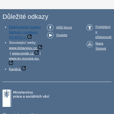
Důležité odkazy
Elektronické podání
Prohlášení
Větší šance
žádosti o podporu
o
Youtube
(IS KP21+)
přístupnosti
Související weby:
Mapa
www.dotaceeu.cz
Stránek
|
www.opjak.cz
|
www.ec.europa.eu
Kariéra