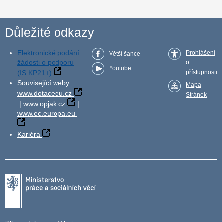
Důležité odkazy
Elektronické podání
Prohlášení
Větší šance
žádosti o podporu
o
Youtube
(IS KP21+)
přístupnosti
Související weby:
Mapa
www.dotaceeu.cz
Stránek
|
www.opjak.cz
|
www.ec.europa.eu
Kariéra