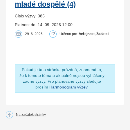
mladé dospělé (4)
Číslo výzvy: 085
Platnost do: 14. 09. 2026 12:00
29. 6. 2026
Určeno pro:
Veřejnost, Žadatel
Pokud je tato stránka prázdná, znamená to,
že k tomuto tématu aktuálně nejsou vyhlášeny
žádné výzvy. Pro plánované výzvy sledujte
prosím
Harmonogram výzev
.
Na začátek stránky