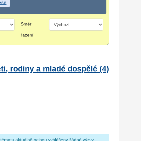
 vše
Směr
řazení:
i, rodiny a mladé dospělé (4)
 tématu aktuálně nejsou vyhlášeny žádné výzvy.