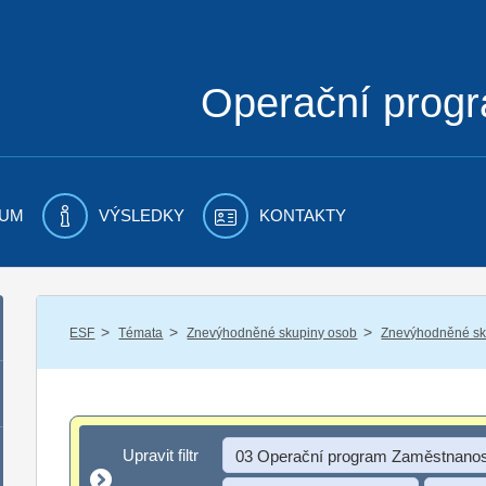
Operační prog
UM
VÝSLEDKY
KONTAKTY
/
/
/
ESF
Témata
Znevýhodněné skupiny osob
Znevýhodněné sku
Upravit filtr
Upravit filtr
03 Operační program Zaměstnanos