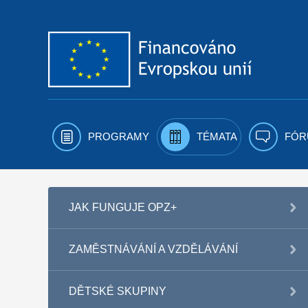
Přejít k obsahu
PROGRAMY
TÉMATA
FÓR
JAK FUNGUJE OPZ+
ZAMĚSTNÁVÁNÍ A VZDĚLÁVÁNÍ
DĚTSKÉ SKUPINY