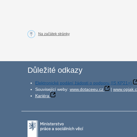
Na začátek stránky
Důležité odkazy
Elektronické podání žádosti o podporu (IS KP21+)
Související weby:
www.dotaceeu.cz
|
www.opjak.c
Kariéra