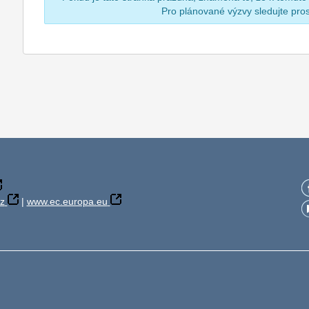
Pro plánované výzvy sledujte pr
z
|
www.ec.europa.eu