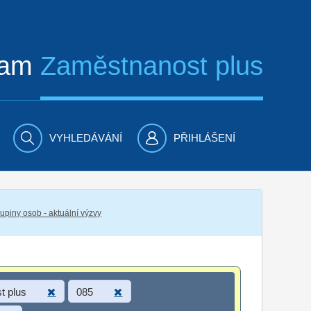
ram
Zaměstnanost plus
VYHLEDÁVÁNÍ
PŘIHLÁŠENÍ
piny osob - aktuální výzvy
t plus
085