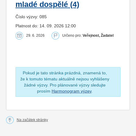
mladé dospělé (4)
Číslo výzvy: 085
Platnost do: 14. 09. 2026 12:00
29. 6. 2026
Určeno pro:
Veřejnost, Žadatel
Pokud je tato stránka prázdná, znamená to,
že k tomuto tématu aktuálně nejsou vyhlášeny
žádné výzvy. Pro plánované výzvy sledujte
prosím
Harmonogram výzev
.
Na začátek stránky