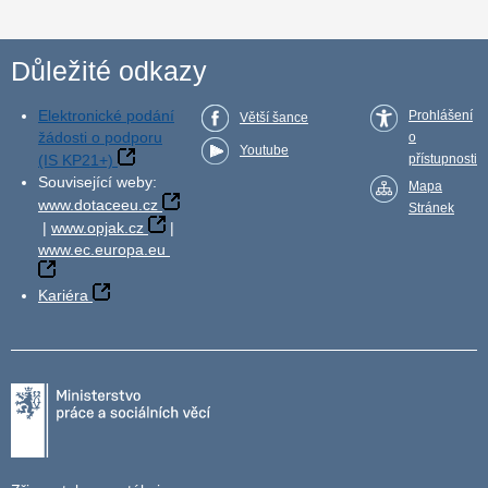
Důležité odkazy
Elektronické podání
Prohlášení
Větší šance
žádosti o podporu
o
Youtube
(IS KP21+)
přístupnosti
Související weby:
Mapa
www.dotaceeu.cz
Stránek
|
www.opjak.cz
|
www.ec.europa.eu
Kariéra