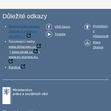
Důležité odkazy
Elektronické podání
Prohlášení
Větší šance
žádosti o podporu
o
Youtube
(IS KP21+)
přístupnosti
Související weby:
Mapa
www.dotaceeu.cz
Stránek
|
www.opjak.cz
|
www.ec.europa.eu
Kariéra