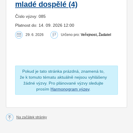
mladé dospělé (4)
Číslo výzvy: 085
Platnost do: 14. 09. 2026 12:00
29. 6. 2026
Určeno pro:
Veřejnost, Žadatel
Pokud je tato stránka prázdná, znamená to,
že k tomuto tématu aktuálně nejsou vyhlášeny
žádné výzvy. Pro plánované výzvy sledujte
prosím
Harmonogram výzev
.
Na začátek stránky