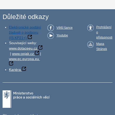
Důležité odkazy
Elektronické podání
Prohlášení
Větší šance
žádosti o podporu
o
Youtube
(IS KP21+)
přístupnosti
Související weby:
Mapa
www.dotaceeu.cz
Stránek
|
www.opjak.cz
|
www.ec.europa.eu
Kariéra