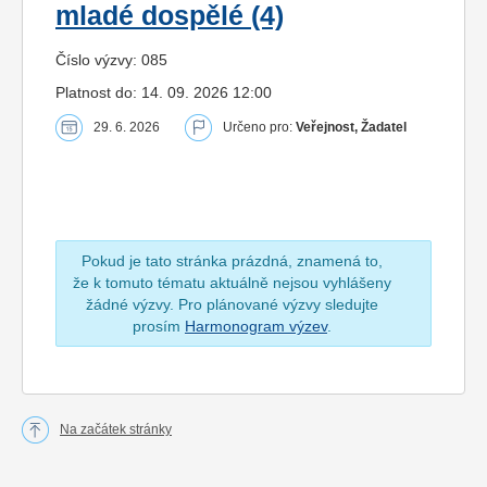
mladé dospělé (4)
Číslo výzvy: 085
Platnost do: 14. 09. 2026 12:00
29. 6. 2026
Určeno pro:
Veřejnost, Žadatel
Pokud je tato stránka prázdná, znamená to,
že k tomuto tématu aktuálně nejsou vyhlášeny
žádné výzvy. Pro plánované výzvy sledujte
prosím
Harmonogram výzev
.
Na začátek stránky