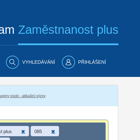
ram
Zaměstnanost plus
VYHLEDÁVÁNÍ
PŘIHLÁŠENÍ
piny osob - aktuální výzvy
t plus
085