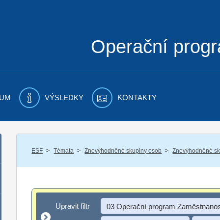
Operační prog
UM
VÝSLEDKY
KONTAKTY
/
/
/
ESF
Témata
Znevýhodněné skupiny osob
Znevýhodněné sku
Upravit filtr
Upravit filtr
03 Operační program Zaměstnanos