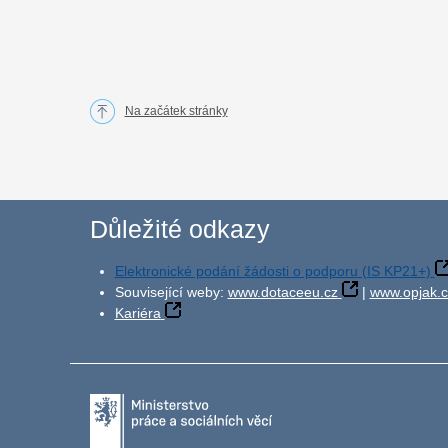
Na začátek stránky
Důležité odkazy
Elektronické podání žádosti o podporu (IS KP21+)
Související weby:
www.dotaceeu.cz
|
www.opjak.c
Kariéra