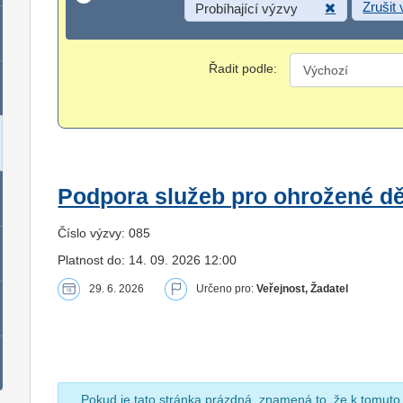
Zrušit
Probíhající výzvy
Řadit podle:
Podpora služeb pro ohrožené dět
Číslo výzvy: 085
Platnost do: 14. 09. 2026 12:00
29. 6. 2026
Určeno pro:
Veřejnost, Žadatel
Pokud je tato stránka prázdná, znamená to, že k tomuto