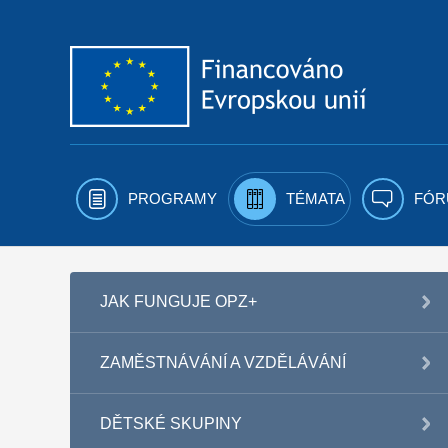
Přejít k obsahu
PROGRAMY
TÉMATA
FÓR
JAK FUNGUJE OPZ+
ZAMĚSTNÁVÁNÍ A VZDĚLÁVÁNÍ
DĚTSKÉ SKUPINY