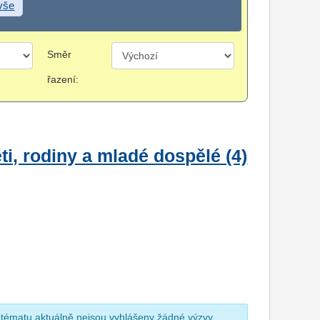
 vše
Směr
řazení:
i, rodiny a mladé dospělé (4)
 tématu aktuálně nejsou vyhlášeny žádné výzvy.