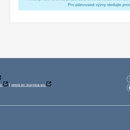
Pro plánované výzvy sledujte pr
z
|
www.ec.europa.eu