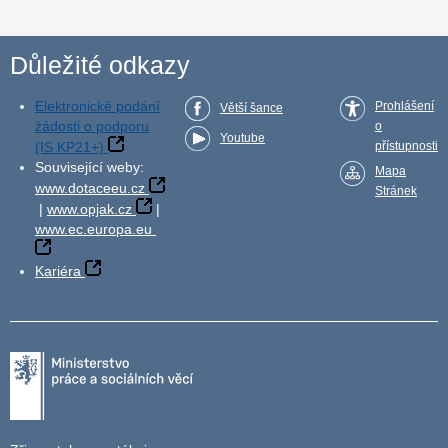
Důležité odkazy
Elektronické podání
Prohlášení
Větší šance
žádosti o podporu
o
Youtube
(IS KP21+)
přístupnosti
Související weby:
Mapa
www.dotaceeu.cz
Stránek
|
www.opjak.cz
|
www.ec.europa.eu
Kariéra