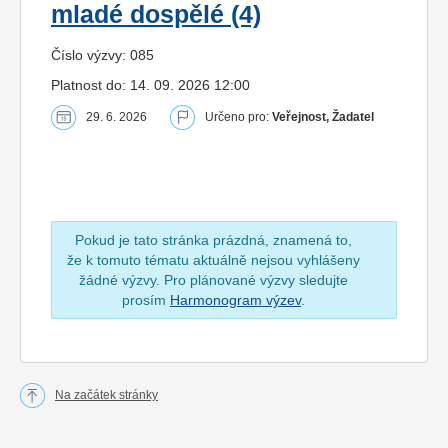
mladé dospělé (4)
Číslo výzvy: 085
Platnost do: 14. 09. 2026 12:00
29. 6. 2026
Určeno pro:
Veřejnost, Žadatel
Pokud je tato stránka prázdná, znamená to,
že k tomuto tématu aktuálně nejsou vyhlášeny
žádné výzvy. Pro plánované výzvy sledujte
prosím
Harmonogram výzev
.
Na začátek stránky