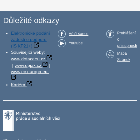
Důležité odkazy
Elektronické podání
Prohlášení
Větší šance
žádosti o podporu
o
Youtube
(IS KP21+)
přístupnosti
Související weby:
Mapa
www.dotaceeu.cz
Stránek
|
www.opjak.cz
|
www.ec.europa.eu
Kariéra