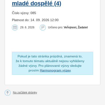
mladé dospělé (4)
Číslo výzvy: 085
Platnost do: 14. 09. 2026 12:00
29. 6. 2026
Určeno pro:
Veřejnost, Žadatel
Pokud je tato stránka prázdná, znamená to,
že k tomuto tématu aktuálně nejsou vyhlášeny
žádné výzvy. Pro plánované výzvy sledujte
prosím
Harmonogram výzev
.
Na začátek stránky