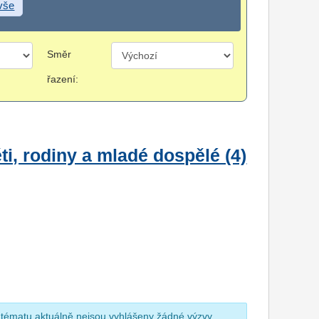
 vše
Směr
řazení:
i, rodiny a mladé dospělé (4)
 tématu aktuálně nejsou vyhlášeny žádné výzvy.