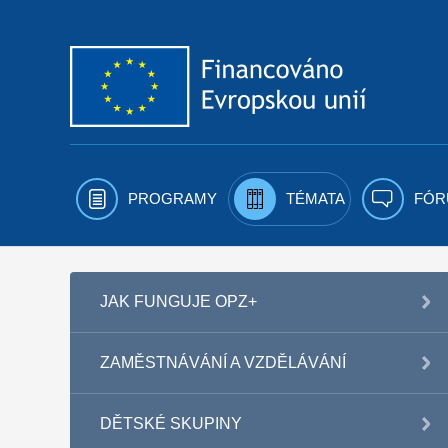
Přejít k obsahu
PROGRAMY
TÉMATA
FÓR
JAK FUNGUJE OPZ+
ZAMĚSTNÁVÁNÍ A VZDĚLÁVÁNÍ
DĚTSKÉ SKUPINY