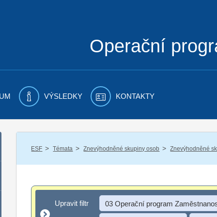
Operační prog
UM
VÝSLEDKY
KONTAKTY
/
/
/
ESF
Témata
Znevýhodněné skupiny osob
Znevýhodněné sku
Upravit filtr
Upravit filtr
03 Operační program Zaměstnanos