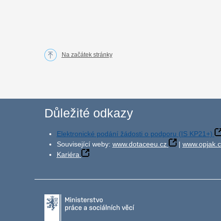
Na začátek stránky
Důležité odkazy
Elektronické podání žádosti o podporu (IS KP21+)
Související weby:
www.dotaceeu.cz
|
www.opjak.c
Kariéra