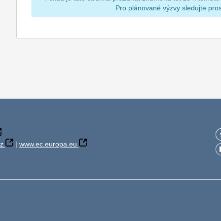
Pro plánované výzvy sledujte pr
z
|
www.ec.europa.eu