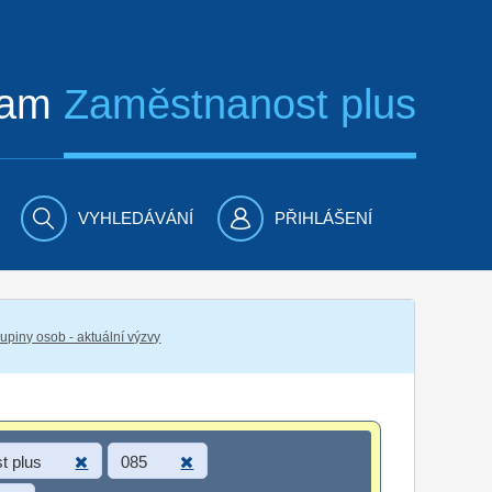
ram
Zaměstnanost plus
VYHLEDÁVÁNÍ
PŘIHLÁŠENÍ
piny osob - aktuální výzvy
t plus
085