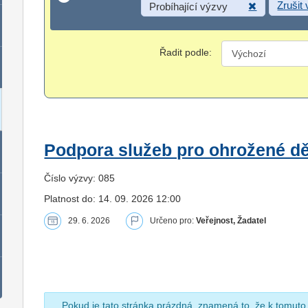
Zrušit
Probíhající výzvy
Řadit podle:
Podpora služeb pro ohrožené dět
Číslo výzvy: 085
Platnost do: 14. 09. 2026 12:00
29. 6. 2026
Určeno pro:
Veřejnost, Žadatel
Pokud je tato stránka prázdná, znamená to, že k tomuto