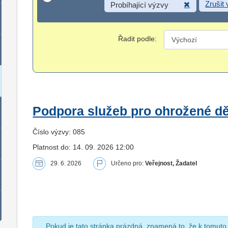
Zrušit
Probíhající výzvy
Řadit podle:
Podpora služeb pro ohrožené dět
Číslo výzvy: 085
Platnost do: 14. 09. 2026 12:00
29. 6. 2026
Určeno pro:
Veřejnost, Žadatel
Pokud je tato stránka prázdná, znamená to, že k tomuto