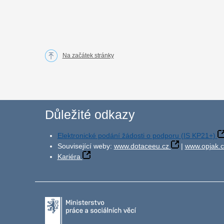
Na začátek stránky
Důležité odkazy
Elektronické podání žádosti o podporu (IS KP21+)
Související weby:
www.dotaceeu.cz
|
www.opjak.c
Kariéra