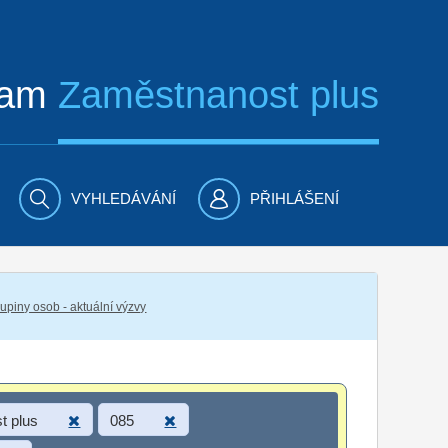
ram
Zaměstnanost plus
VYHLEDÁVÁNÍ
PŘIHLÁŠENÍ
piny osob - aktuální výzvy
t plus
085