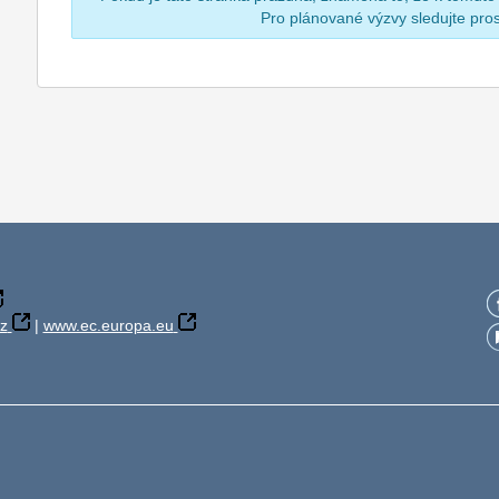
Pro plánované výzvy sledujte pr
z
|
www.ec.europa.eu