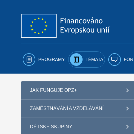
Přejít k obsahu
PROGRAMY
TÉMATA
FÓR
JAK FUNGUJE OPZ+
ZAMĚSTNÁVÁNÍ A VZDĚLÁVÁNÍ
DĚTSKÉ SKUPINY