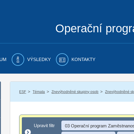
Operační prog
UM
VÝSLEDKY
KONTAKTY
/
/
/
ESF
Témata
Znevýhodněné skupiny osob
Znevýhodněné sku
Upravit filtr
Upravit filtr
03 Operační program Zaměstnanos