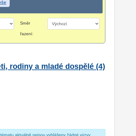
 vše
Směr
řazení:
i, rodiny a mladé dospělé (4)
 tématu aktuálně nejsou vyhlášeny žádné výzvy.