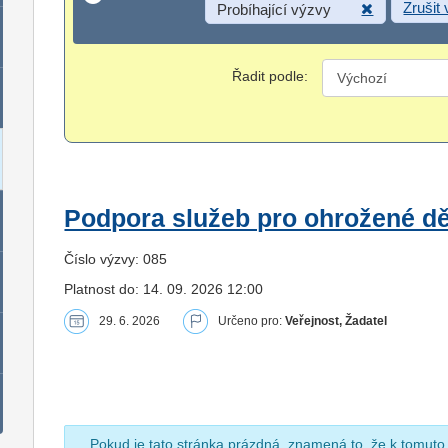
Zrušit
Probíhající výzvy
Řadit podle:
Podpora služeb pro ohrožené dět
Číslo výzvy: 085
Platnost do: 14. 09. 2026 12:00
29. 6. 2026
Určeno pro:
Veřejnost, Žadatel
Pokud je tato stránka prázdná, znamená to, že k tomuto