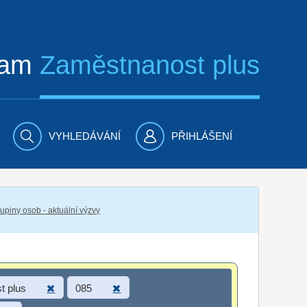
ram
Zaměstnanost plus
VYHLEDÁVÁNÍ
PŘIHLÁŠENÍ
piny osob - aktuální výzvy
t plus
085