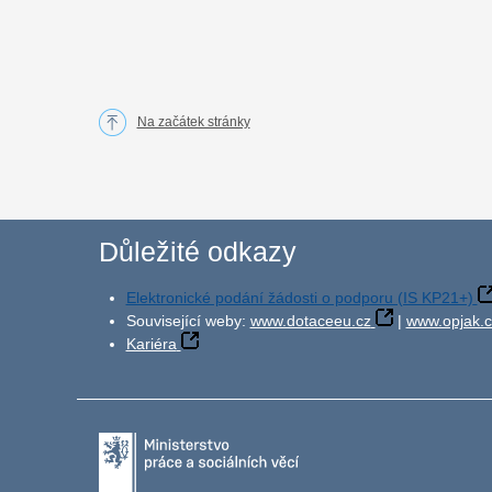
Na začátek stránky
Důležité odkazy
Elektronické podání žádosti o podporu (IS KP21+)
Související weby:
www.dotaceeu.cz
|
www.opjak.c
Kariéra