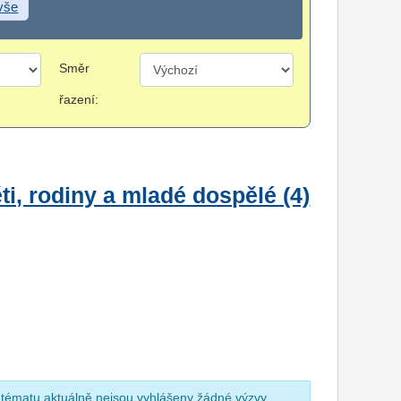
 vše
Směr
řazení:
i, rodiny a mladé dospělé (4)
 tématu aktuálně nejsou vyhlášeny žádné výzvy.