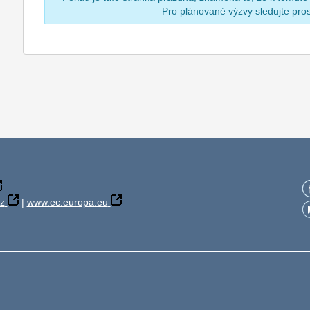
Pro plánované výzvy sledujte pr
z
|
www.ec.europa.eu