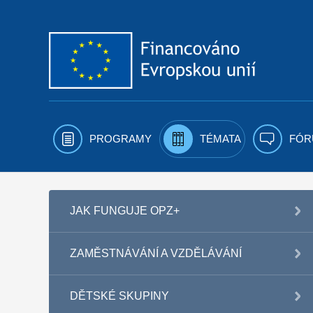
Přejít k obsahu
PROGRAMY
TÉMATA
FÓR
JAK FUNGUJE OPZ+
ZAMĚSTNÁVÁNÍ A VZDĚLÁVÁNÍ
DĚTSKÉ SKUPINY