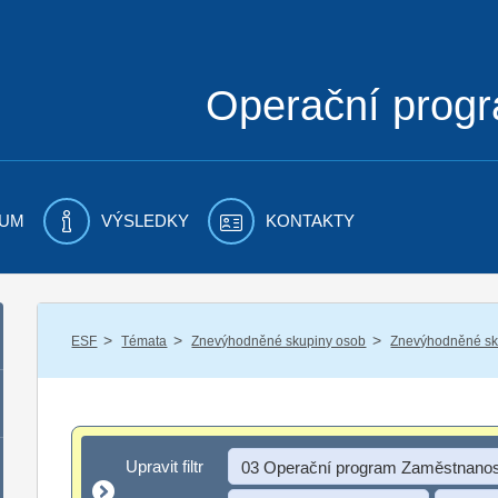
Operační prog
UM
VÝSLEDKY
KONTAKTY
/
/
/
ESF
Témata
Znevýhodněné skupiny osob
Znevýhodněné sku
Upravit filtr
Upravit filtr
03 Operační program Zaměstnanos