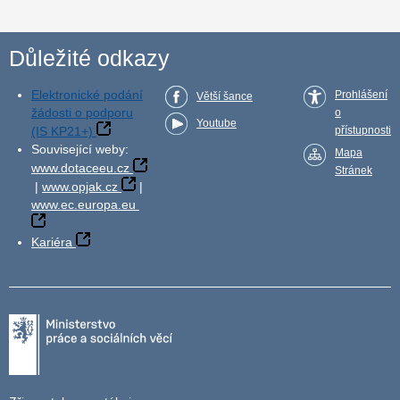
Důležité odkazy
Elektronické podání
Prohlášení
Větší šance
žádosti o podporu
o
Youtube
(IS KP21+)
přístupnosti
Související weby:
Mapa
www.dotaceeu.cz
Stránek
|
www.opjak.cz
|
www.ec.europa.eu
Kariéra