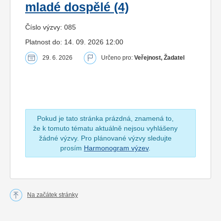
mladé dospělé (4)
Číslo výzvy: 085
Platnost do: 14. 09. 2026 12:00
29. 6. 2026
Určeno pro:
Veřejnost, Žadatel
Pokud je tato stránka prázdná, znamená to,
že k tomuto tématu aktuálně nejsou vyhlášeny
žádné výzvy. Pro plánované výzvy sledujte
prosím
Harmonogram výzev
.
Na začátek stránky