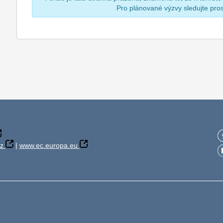
Pro plánované výzvy sledujte pr
z
|
www.ec.europa.eu