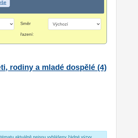
 vše
Směr
řazení:
i, rodiny a mladé dospělé (4)
 tématu aktuálně nejsou vyhlášeny žádné výzvy.