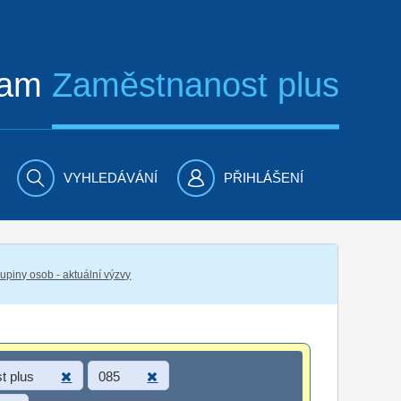
ram
Zaměstnanost plus
VYHLEDÁVÁNÍ
PŘIHLÁŠENÍ
piny osob - aktuální výzvy
t plus
085