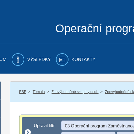
Operační prog
UM
VÝSLEDKY
KONTAKTY
/
/
/
ESF
Témata
Znevýhodněné skupiny osob
Znevýhodněné sku
Upravit filtr
Upravit filtr
03 Operační program Zaměstnanos