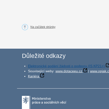
Na začátek stránky
Důležité odkazy
Elektronické podání žádosti o podporu (IS KP21+)
Související weby:
www.dotaceeu.cz
|
www.opjak.c
Kariéra