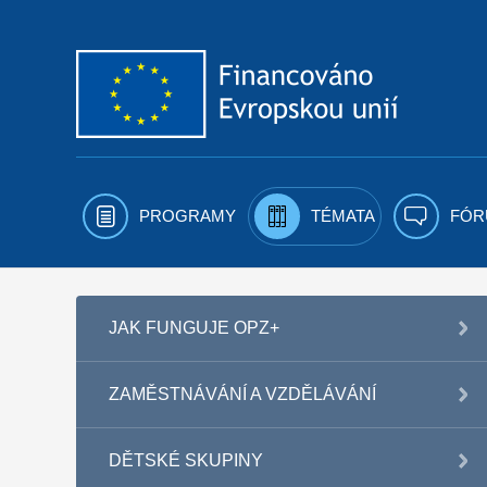
Přejít k obsahu
PROGRAMY
TÉMATA
FÓR
JAK FUNGUJE OPZ+
ZAMĚSTNÁVÁNÍ A VZDĚLÁVÁNÍ
DĚTSKÉ SKUPINY