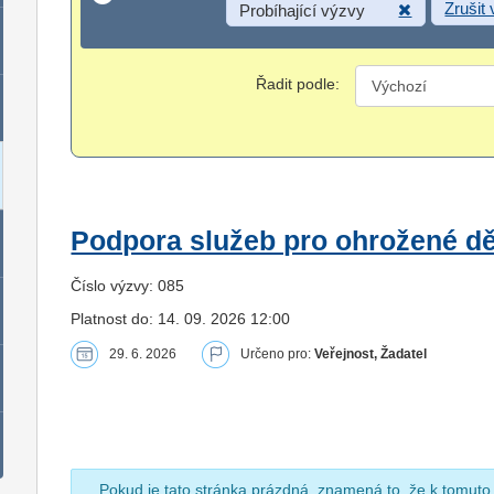
Zrušit
Probíhající výzvy
Řadit podle:
Podpora služeb pro ohrožené dět
Číslo výzvy: 085
Platnost do: 14. 09. 2026 12:00
29. 6. 2026
Určeno pro:
Veřejnost, Žadatel
Pokud je tato stránka prázdná, znamená to, že k tomuto