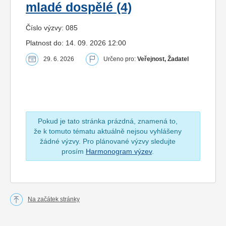
mladé dospělé (4)
Číslo výzvy: 085
Platnost do: 14. 09. 2026 12:00
29. 6. 2026
Určeno pro:
Veřejnost, Žadatel
Pokud je tato stránka prázdná, znamená to,
že k tomuto tématu aktuálně nejsou vyhlášeny
žádné výzvy. Pro plánované výzvy sledujte
prosím
Harmonogram výzev
.
Na začátek stránky