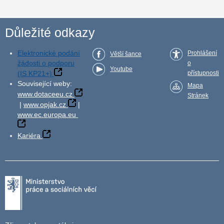
Důležité odkazy
Elektronické podání
Prohlášení
Větší šance
žádosti o podporu
o
Youtube
(IS KP21+)
přístupnosti
Související weby:
Mapa
www.dotaceeu.cz
Stránek
|
www.opjak.cz
|
www.ec.europa.eu
Kariéra