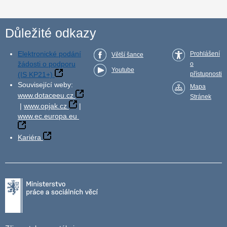
Důležité odkazy
Elektronické podání
Prohlášení
Větší šance
žádosti o podporu
o
Youtube
(IS KP21+)
přístupnosti
Související weby:
Mapa
www.dotaceeu.cz
Stránek
|
www.opjak.cz
|
www.ec.europa.eu
Kariéra