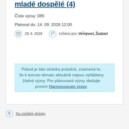
mladé dospělé (4)
Číslo výzvy: 085
Platnost do: 14. 09. 2026 12:00
29. 6. 2026
Určeno pro:
Veřejnost, Žadatel
Pokud je tato stránka prázdná, znamená to,
že k tomuto tématu aktuálně nejsou vyhlášeny
žádné výzvy. Pro plánované výzvy sledujte
prosím
Harmonogram výzev
.
Na začátek stránky