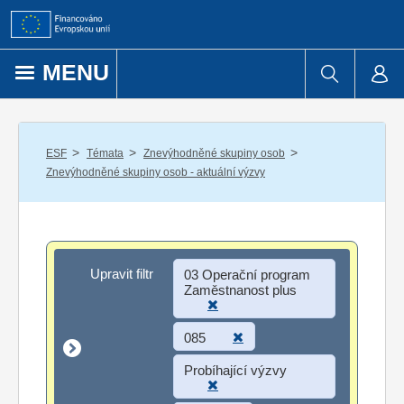
Přejít k obsahu
MENU
/
/
/
ESF
Témata
Znevýhodněné skupiny osob
Znevýhodněné skupiny osob - aktuální výzvy
Upravit filtr
Upravit filtr
03 Operační program
Zaměstnanost plus
085
Probíhající výzvy