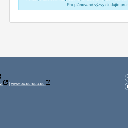
Pro plánované výzvy sledujte pr
z
|
www.ec.europa.eu