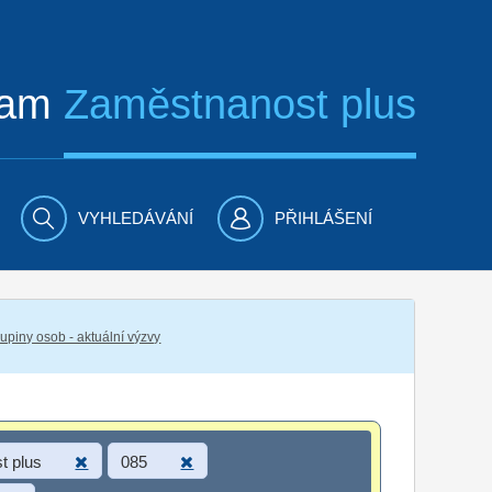
ram
Zaměstnanost plus
VYHLEDÁVÁNÍ
PŘIHLÁŠENÍ
piny osob - aktuální výzvy
t plus
085