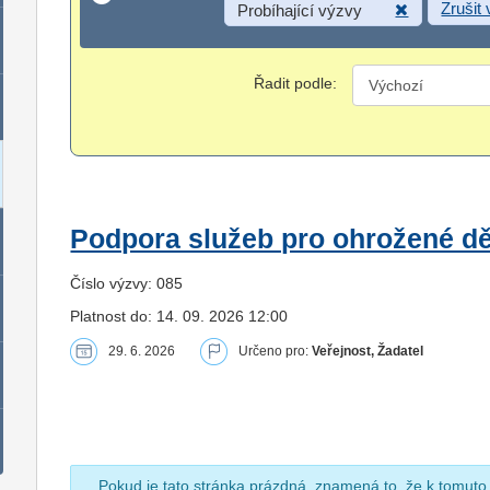
Zrušit
Probíhající výzvy
Řadit podle:
Podpora služeb pro ohrožené dět
Číslo výzvy: 085
Platnost do: 14. 09. 2026 12:00
29. 6. 2026
Určeno pro:
Veřejnost, Žadatel
Pokud je tato stránka prázdná, znamená to, že k tomuto