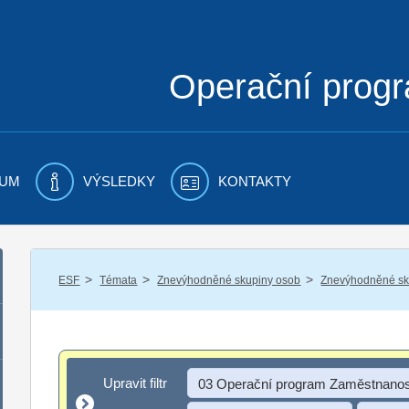
Operační prog
UM
VÝSLEDKY
KONTAKTY
/
/
/
ESF
Témata
Znevýhodněné skupiny osob
Znevýhodněné sku
Upravit filtr
Upravit filtr
03 Operační program Zaměstnanos