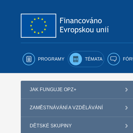
Přejít k obsahu
PROGRAMY
TÉMATA
FÓR
JAK FUNGUJE OPZ+
ZAMĚSTNÁVÁNÍ A VZDĚLÁVÁNÍ
DĚTSKÉ SKUPINY