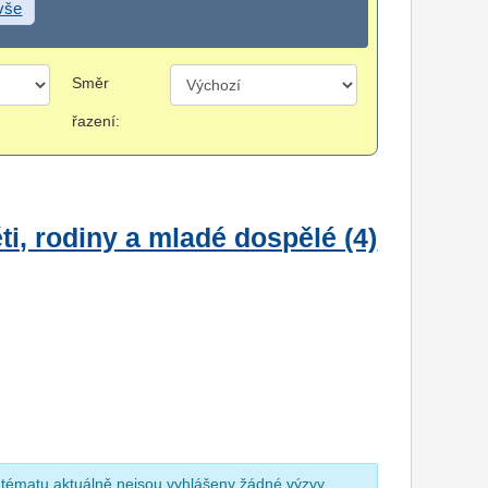
 vše
Směr
řazení:
i, rodiny a mladé dospělé (4)
 tématu aktuálně nejsou vyhlášeny žádné výzvy.