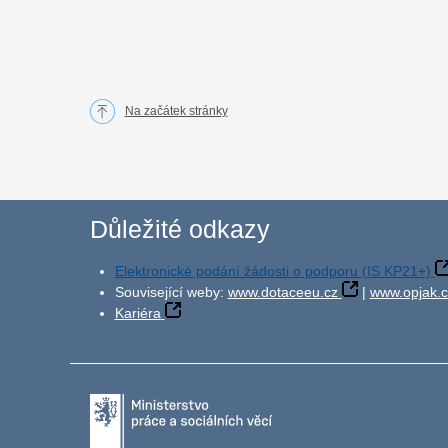
Na začátek stránky
Důležité odkazy
Elektronické podání žádosti o podporu (IS KP21+)
Související weby:
www.dotaceeu.cz
|
www.opjak.c
Kariéra