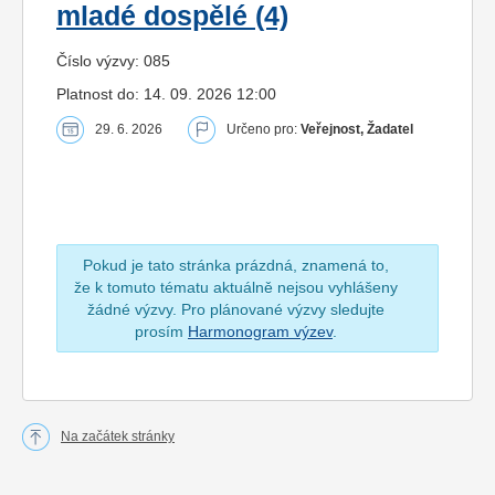
mladé dospělé (4)
Číslo výzvy: 085
Platnost do: 14. 09. 2026 12:00
29. 6. 2026
Určeno pro:
Veřejnost, Žadatel
Pokud je tato stránka prázdná, znamená to,
že k tomuto tématu aktuálně nejsou vyhlášeny
žádné výzvy. Pro plánované výzvy sledujte
prosím
Harmonogram výzev
.
Na začátek stránky