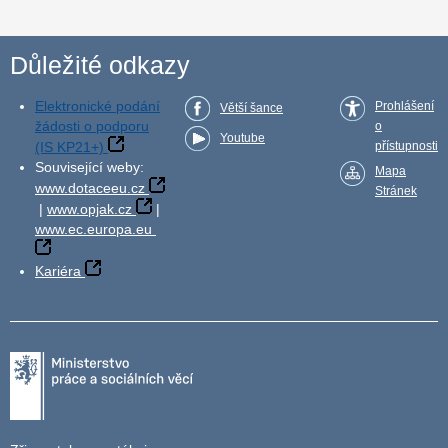
Důležité odkazy
Elektronické podání
Prohlášení
Větší šance
žádosti o podporu
o
Youtube
(IS KP21+)
přístupnosti
Související weby:
Mapa
www.dotaceeu.cz
Stránek
|
www.opjak.cz
|
www.ec.europa.eu
Kariéra