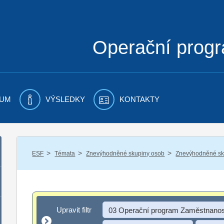
Operační prog
UM
VÝSLEDKY
KONTAKTY
/
/
/
ESF
Témata
Znevýhodněné skupiny osob
Znevýhodněné sku
Upravit filtr
Upravit filtr
03 Operační program Zaměstnanos