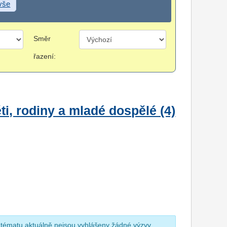
 vše
Směr
řazení:
i, rodiny a mladé dospělé (4)
 tématu aktuálně nejsou vyhlášeny žádné výzvy.