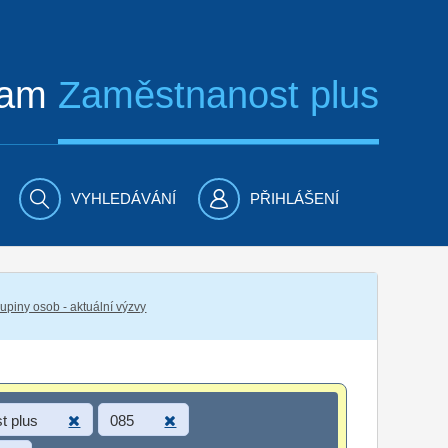
ram
Zaměstnanost plus
VYHLEDÁVÁNÍ
PŘIHLÁŠENÍ
piny osob - aktuální výzvy
t plus
085