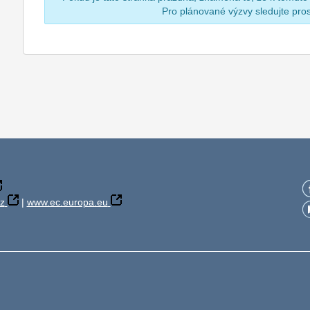
Pro plánované výzvy sledujte pr
z
|
www.ec.europa.eu