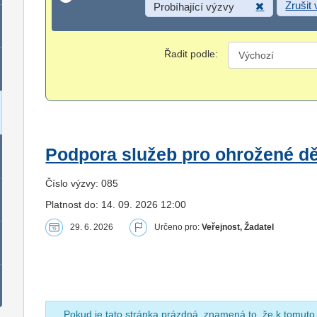
Zrušit
Probíhající výzvy
Řadit podle:
Podpora služeb pro ohrožené dět
Číslo výzvy: 085
Platnost do: 14. 09. 2026 12:00
29. 6. 2026
Určeno pro:
Veřejnost, Žadatel
Pokud je tato stránka prázdná, znamená to, že k tomuto