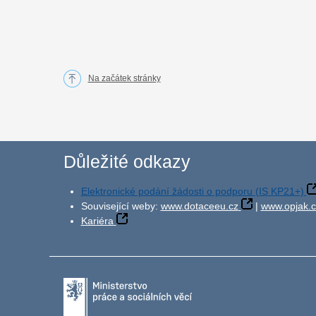
Na začátek stránky
Důležité odkazy
Elektronické podání žádosti o podporu (IS KP21+)
Související weby:
www.dotaceeu.cz
|
www.opjak.c
Kariéra