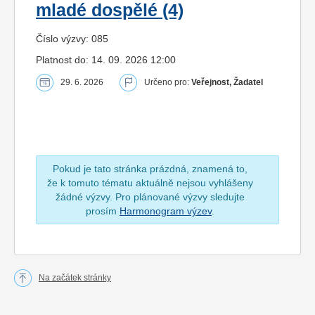
mladé dospělé (4)
Číslo výzvy: 085
Platnost do: 14. 09. 2026 12:00
29. 6. 2026
Určeno pro:
Veřejnost, Žadatel
Pokud je tato stránka prázdná, znamená to,
že k tomuto tématu aktuálně nejsou vyhlášeny
žádné výzvy. Pro plánované výzvy sledujte
prosím
Harmonogram výzev
.
Na začátek stránky