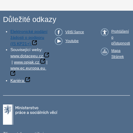
Důležité odkazy
Elektronické podání
Prohlášení
Větší šance
žádosti o podporu
o
Youtube
(IS KP21+)
přístupnosti
Související weby:
Mapa
www.dotaceeu.cz
Stránek
|
www.opjak.cz
|
www.ec.europa.eu
Kariéra