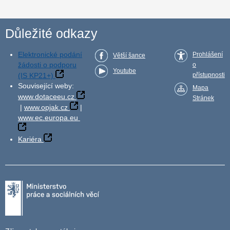
Důležité odkazy
Elektronické podání
Prohlášení
Větší šance
žádosti o podporu
o
Youtube
(IS KP21+)
přístupnosti
Související weby:
Mapa
www.dotaceeu.cz
Stránek
|
www.opjak.cz
|
www.ec.europa.eu
Kariéra