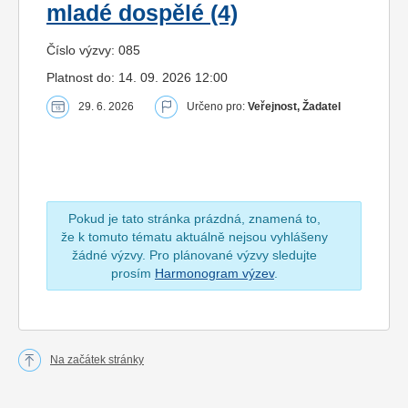
mladé dospělé (4)
Číslo výzvy: 085
Platnost do: 14. 09. 2026 12:00
29. 6. 2026
Určeno pro:
Veřejnost, Žadatel
Pokud je tato stránka prázdná, znamená to,
že k tomuto tématu aktuálně nejsou vyhlášeny
žádné výzvy. Pro plánované výzvy sledujte
prosím
Harmonogram výzev
.
Na začátek stránky