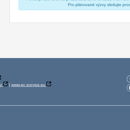
Pro plánované výzvy sledujte pr
z
|
www.ec.europa.eu