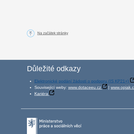
Na začátek stránky
Důležité odkazy
Elektronické podání žádosti o podporu (IS KP21+)
Související weby:
www.dotaceeu.cz
|
www.opjak.c
Kariéra