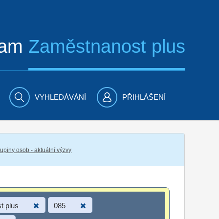
ram
Zaměstnanost plus
VYHLEDÁVÁNÍ
PŘIHLÁŠENÍ
piny osob - aktuální výzvy
t plus
085