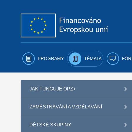
Přejít k obsahu
PROGRAMY
TÉMATA
FÓR
JAK FUNGUJE OPZ+
ZAMĚSTNÁVÁNÍ A VZDĚLÁVÁNÍ
DĚTSKÉ SKUPINY