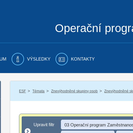
Operační prog
UM
VÝSLEDKY
KONTAKTY
/
/
/
ESF
Témata
Znevýhodněné skupiny osob
Znevýhodněné sku
Upravit filtr
Upravit filtr
03 Operační program Zaměstnanos