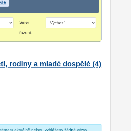
 vše
Směr
řazení:
i, rodiny a mladé dospělé (4)
 tématu aktuálně nejsou vyhlášeny žádné výzvy.