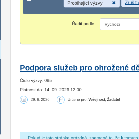
Zrušit
Probíhající výzvy
Řadit podle:
Podpora služeb pro ohrožené dět
Číslo výzvy: 085
Platnost do: 14. 09. 2026 12:00
29. 6. 2026
Určeno pro:
Veřejnost, Žadatel
Pokud je tato stránka prázdná, znamená to, že k tomuto