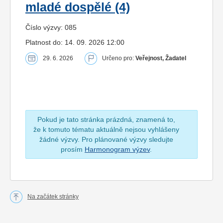
mladé dospělé (4)
Číslo výzvy: 085
Platnost do: 14. 09. 2026 12:00
29. 6. 2026
Určeno pro:
Veřejnost, Žadatel
Pokud je tato stránka prázdná, znamená to,
že k tomuto tématu aktuálně nejsou vyhlášeny
žádné výzvy. Pro plánované výzvy sledujte
prosím
Harmonogram výzev
.
Na začátek stránky