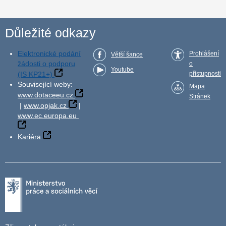
Důležité odkazy
Elektronické podání
Prohlášení
Větší šance
žádosti o podporu
o
Youtube
(IS KP21+)
přístupnosti
Související weby:
Mapa
www.dotaceeu.cz
Stránek
|
www.opjak.cz
|
www.ec.europa.eu
Kariéra