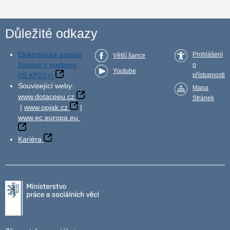
Důležité odkazy
Elektronické podání
Prohlášení
Větší šance
žádosti o podporu
o
Youtube
(IS KP21+)
přístupnosti
Související weby:
Mapa
www.dotaceeu.cz
Stránek
|
www.opjak.cz
|
www.ec.europa.eu
Kariéra