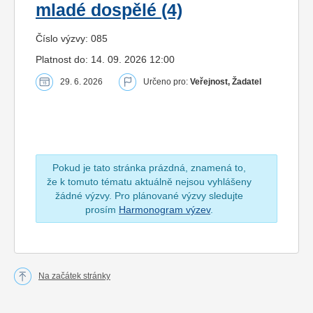
mladé dospělé (4)
Číslo výzvy: 085
Platnost do: 14. 09. 2026 12:00
29. 6. 2026
Určeno pro:
Veřejnost, Žadatel
Pokud je tato stránka prázdná, znamená to,
že k tomuto tématu aktuálně nejsou vyhlášeny
žádné výzvy. Pro plánované výzvy sledujte
prosím
Harmonogram výzev
.
Na začátek stránky