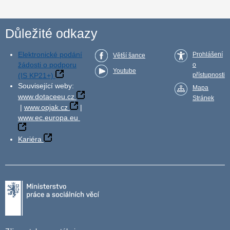
Důležité odkazy
Elektronické podání
Prohlášení
Větší šance
žádosti o podporu
o
Youtube
(IS KP21+)
přístupnosti
Související weby:
Mapa
www.dotaceeu.cz
Stránek
|
www.opjak.cz
|
www.ec.europa.eu
Kariéra