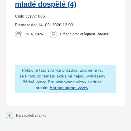
mladé dospělé (4)
Číslo výzvy: 085
Platnost do: 14. 09. 2026 12:00
29. 6. 2026
Určeno pro:
Veřejnost, Žadatel
Pokud je tato stránka prázdná, znamená to,
že k tomuto tématu aktuálně nejsou vyhlášeny
žádné výzvy. Pro plánované výzvy sledujte
prosím
Harmonogram výzev
.
Na začátek stránky