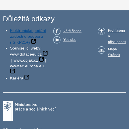
Důležité odkazy
Elektronické podání
Prohlášení
Větší šance
žádosti o podporu
o
Youtube
(IS KP21+)
přístupnosti
Související weby:
Mapa
www.dotaceeu.cz
Stránek
|
www.opjak.cz
|
www.ec.europa.eu
Kariéra