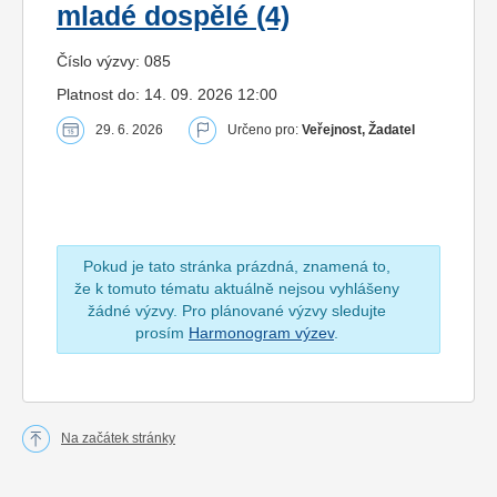
mladé dospělé (4)
Číslo výzvy: 085
Platnost do: 14. 09. 2026 12:00
29. 6. 2026
Určeno pro:
Veřejnost, Žadatel
Pokud je tato stránka prázdná, znamená to,
že k tomuto tématu aktuálně nejsou vyhlášeny
žádné výzvy. Pro plánované výzvy sledujte
prosím
Harmonogram výzev
.
Na začátek stránky