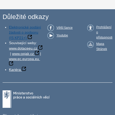
Důležité odkazy
Elektronické podání
Prohlášení
Větší šance
žádosti o podporu
o
Youtube
(IS KP21+)
přístupnosti
Související weby:
Mapa
www.dotaceeu.cz
Stránek
|
www.opjak.cz
|
www.ec.europa.eu
Kariéra