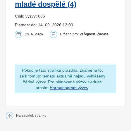
mladé dospělé (4)
Číslo výzvy: 085
Platnost do: 14. 09. 2026 12:00
29. 6. 2026
Určeno pro:
Veřejnost, Žadatel
Pokud je tato stránka prázdná, znamená to,
že k tomuto tématu aktuálně nejsou vyhlášeny
žádné výzvy. Pro plánované výzvy sledujte
prosím
Harmonogram výzev
.
Na začátek stránky