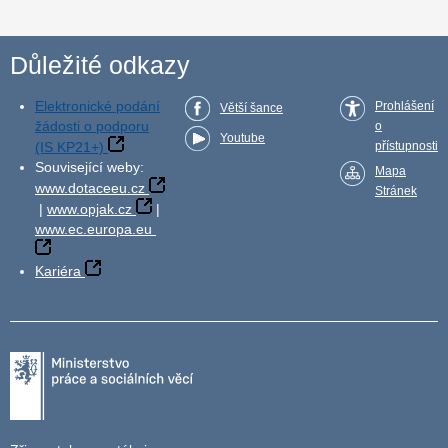
Důležité odkazy
Elektronické podání
Prohlášení
Větší šance
žádosti o podporu
o
Youtube
(IS KP21+)
přístupnosti
Související weby:
Mapa
www.dotaceeu.cz
Stránek
|
www.opjak.cz
|
www.ec.europa.eu
Kariéra