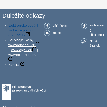
Důležité odkazy
Elektronické podání
Prohlášení
Větší šance
žádosti o podporu
o
Youtube
(IS KP21+)
přístupnosti
Související weby:
Mapa
www.dotaceeu.cz
Stránek
|
www.opjak.cz
|
www.ec.europa.eu
Kariéra