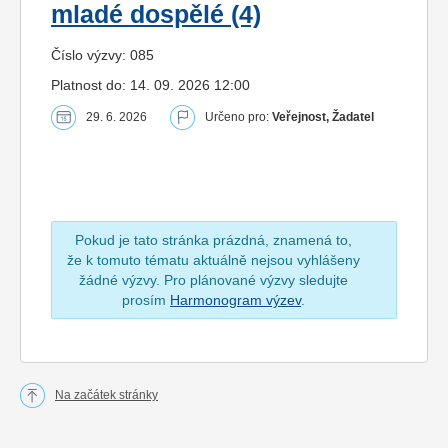
mladé dospělé (4)
Číslo výzvy: 085
Platnost do: 14. 09. 2026 12:00
29. 6. 2026
Určeno pro:
Veřejnost, Žadatel
Pokud je tato stránka prázdná, znamená to,
že k tomuto tématu aktuálně nejsou vyhlášeny
žádné výzvy. Pro plánované výzvy sledujte
prosím
Harmonogram výzev
.
Na začátek stránky