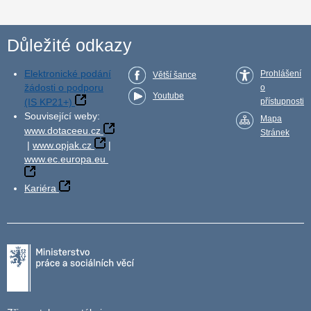
Důležité odkazy
Elektronické podání
Prohlášení
Větší šance
žádosti o podporu
o
Youtube
(IS KP21+)
přístupnosti
Související weby:
Mapa
www.dotaceeu.cz
Stránek
|
www.opjak.cz
|
www.ec.europa.eu
Kariéra