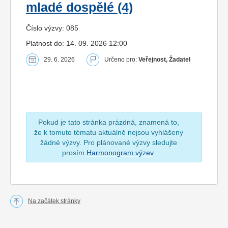
mladé dospělé (4)
Číslo výzvy: 085
Platnost do: 14. 09. 2026 12:00
29. 6. 2026
Určeno pro:
Veřejnost, Žadatel
Pokud je tato stránka prázdná, znamená to,
že k tomuto tématu aktuálně nejsou vyhlášeny
žádné výzvy. Pro plánované výzvy sledujte
prosím
Harmonogram výzev
.
Na začátek stránky