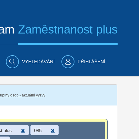
ram
Zaměstnanost plus
VYHLEDÁVÁNÍ
PŘIHLÁŠENÍ
piny osob - aktuální výzvy
t plus
085