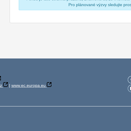
Pro plánované výzvy sledujte pr
z
|
www.ec.europa.eu