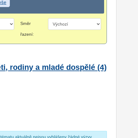
 vše
Směr
řazení:
i, rodiny a mladé dospělé (4)
 tématu aktuálně nejsou vyhlášeny žádné výzvy.