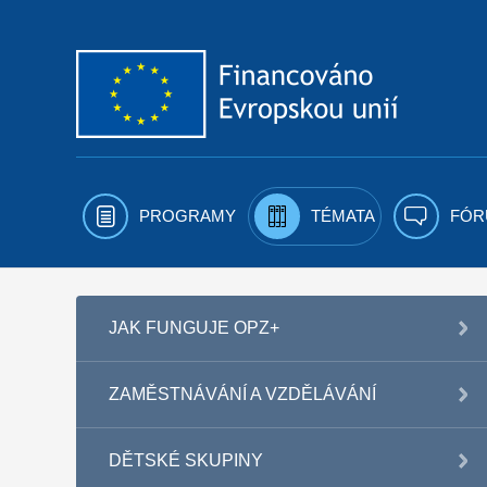
Přejít k obsahu
PROGRAMY
TÉMATA
FÓR
JAK FUNGUJE OPZ+
ZAMĚSTNÁVÁNÍ A VZDĚLÁVÁNÍ
DĚTSKÉ SKUPINY