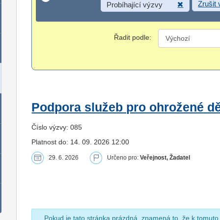
Zrušit
Probíhající výzvy
Řadit podle:
Podpora služeb pro ohrožené dět
Číslo výzvy: 085
Platnost do: 14. 09. 2026 12:00
29. 6. 2026
Určeno pro:
Veřejnost, Žadatel
Pokud je tato stránka prázdná, znamená to, že k tomuto