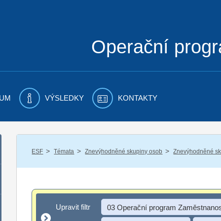
Operační prog
UM
VÝSLEDKY
KONTAKTY
/
/
/
ESF
Témata
Znevýhodněné skupiny osob
Znevýhodněné sku
Upravit filtr
Upravit filtr
03 Operační program Zaměstnanos