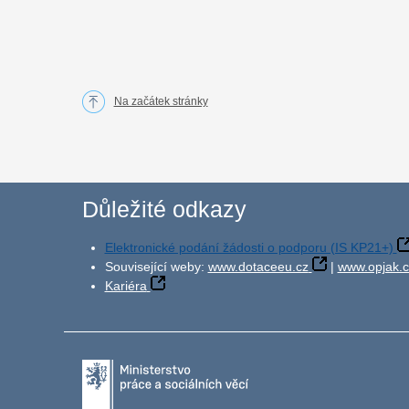
Na začátek stránky
Důležité odkazy
Elektronické podání žádosti o podporu (IS KP21+)
Související weby:
www.dotaceeu.cz
|
www.opjak.c
Kariéra