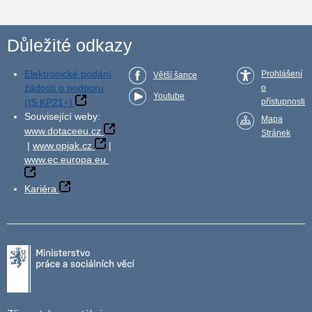
Důležité odkazy
Elektronické podání
Prohlášení
Větší šance
žádosti o podporu
o
Youtube
(IS KP21+)
přístupnosti
Související weby:
Mapa
www.dotaceeu.cz
Stránek
|
www.opjak.cz
|
www.ec.europa.eu
Kariéra