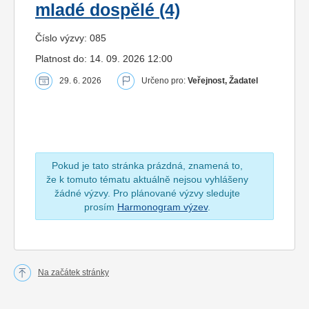
mladé dospělé (4)
Číslo výzvy: 085
Platnost do: 14. 09. 2026 12:00
29. 6. 2026
Určeno pro:
Veřejnost, Žadatel
Pokud je tato stránka prázdná, znamená to,
že k tomuto tématu aktuálně nejsou vyhlášeny
žádné výzvy. Pro plánované výzvy sledujte
prosím
Harmonogram výzev
.
Na začátek stránky