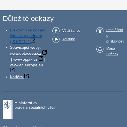
Důležité odkazy
Elektronické podání
Prohlášení
Větší šance
žádosti o podporu
o
Youtube
(IS KP21+)
přístupnosti
Související weby:
Mapa
www.dotaceeu.cz
Stránek
|
www.opjak.cz
|
www.ec.europa.eu
Kariéra