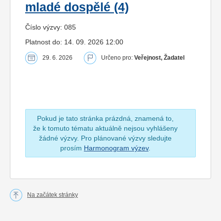
mladé dospělé (4)
Číslo výzvy: 085
Platnost do: 14. 09. 2026 12:00
29. 6. 2026
Určeno pro:
Veřejnost, Žadatel
Pokud je tato stránka prázdná, znamená to,
že k tomuto tématu aktuálně nejsou vyhlášeny
žádné výzvy. Pro plánované výzvy sledujte
prosím
Harmonogram výzev
.
Na začátek stránky