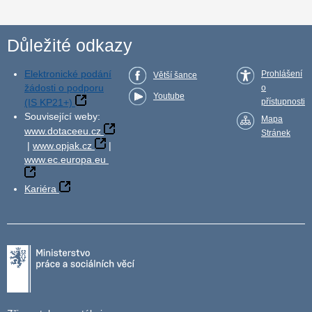
Důležité odkazy
Elektronické podání
Prohlášení
Větší šance
žádosti o podporu
o
Youtube
(IS KP21+)
přístupnosti
Související weby:
Mapa
www.dotaceeu.cz
Stránek
|
www.opjak.cz
|
www.ec.europa.eu
Kariéra