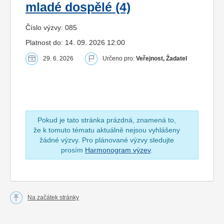
mladé dospělé (4)
Číslo výzvy: 085
Platnost do: 14. 09. 2026 12:00
29. 6. 2026
Určeno pro:
Veřejnost, Žadatel
Pokud je tato stránka prázdná, znamená to,
že k tomuto tématu aktuálně nejsou vyhlášeny
žádné výzvy. Pro plánované výzvy sledujte
prosím
Harmonogram výzev
.
Na začátek stránky