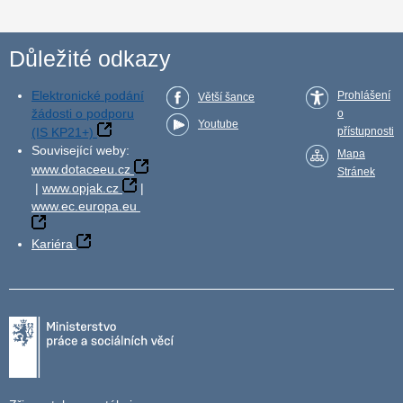
Důležité odkazy
Elektronické podání
Prohlášení
Větší šance
žádosti o podporu
o
Youtube
(IS KP21+)
přístupnosti
Související weby:
Mapa
www.dotaceeu.cz
Stránek
|
www.opjak.cz
|
www.ec.europa.eu
Kariéra