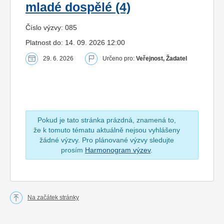
mladé dospělé (4)
Číslo výzvy: 085
Platnost do: 14. 09. 2026 12:00
29. 6. 2026
Určeno pro:
Veřejnost, Žadatel
Pokud je tato stránka prázdná, znamená to,
že k tomuto tématu aktuálně nejsou vyhlášeny
žádné výzvy. Pro plánované výzvy sledujte
prosím
Harmonogram výzev
.
Na začátek stránky