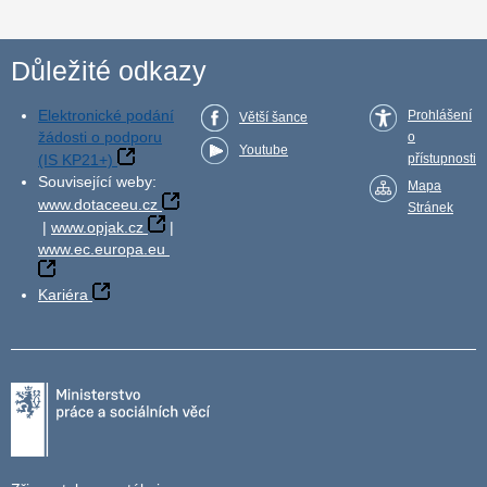
Důležité odkazy
Elektronické podání
Prohlášení
Větší šance
žádosti o podporu
o
Youtube
(IS KP21+)
přístupnosti
Související weby:
Mapa
www.dotaceeu.cz
Stránek
|
www.opjak.cz
|
www.ec.europa.eu
Kariéra