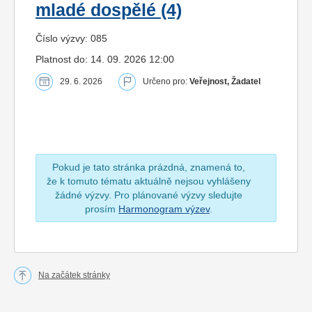
mladé dospělé (4)
Číslo výzvy: 085
Platnost do: 14. 09. 2026 12:00
29. 6. 2026
Určeno pro:
Veřejnost, Žadatel
Pokud je tato stránka prázdná, znamená to,
že k tomuto tématu aktuálně nejsou vyhlášeny
žádné výzvy. Pro plánované výzvy sledujte
prosím
Harmonogram výzev
.
Na začátek stránky