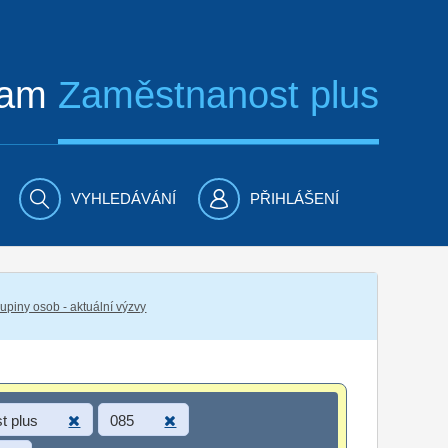
ram
Zaměstnanost plus
VYHLEDÁVÁNÍ
PŘIHLÁŠENÍ
piny osob - aktuální výzvy
t plus
085