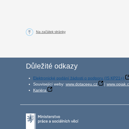
Na začátek stránky
Důležité odkazy
Elektronické podání žádosti o podporu (IS KP21+)
Související weby:
www.dotaceeu.cz
|
www.opjak.c
Kariéra