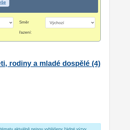
 vše
Směr
řazení:
i, rodiny a mladé dospělé (4)
 tématu aktuálně nejsou vyhlášeny žádné výzvy.