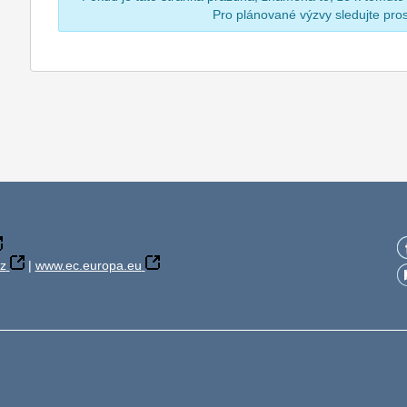
Pro plánované výzvy sledujte pr
z
|
www.ec.europa.eu