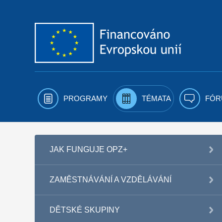
Přejít k obsahu
PROGRAMY
TÉMATA
FÓR
JAK FUNGUJE OPZ+
ZAMĚSTNÁVÁNÍ A VZDĚLÁVÁNÍ
DĚTSKÉ SKUPINY