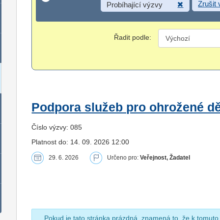
Zrušit
Probíhající výzvy
Řadit podle:
Podpora služeb pro ohrožené dět
Číslo výzvy: 085
Platnost do: 14. 09. 2026 12:00
29. 6. 2026
Určeno pro:
Veřejnost, Žadatel
Pokud je tato stránka prázdná, znamená to, že k tomuto