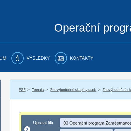
Operační prog
UM
VÝSLEDKY
KONTAKTY
/
/
/
ESF
Témata
Znevýhodněné skupiny osob
Znevýhodněné sku
Upravit filtr
Upravit filtr
03 Operační program Zaměstnanos