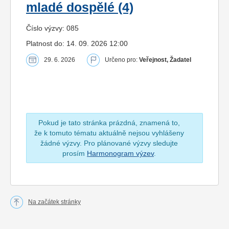
mladé dospělé (4)
Číslo výzvy: 085
Platnost do: 14. 09. 2026 12:00
29. 6. 2026
Určeno pro:
Veřejnost, Žadatel
Pokud je tato stránka prázdná, znamená to,
že k tomuto tématu aktuálně nejsou vyhlášeny
žádné výzvy. Pro plánované výzvy sledujte
prosím
Harmonogram výzev
.
Na začátek stránky