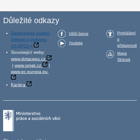
Důležité odkazy
Elektronické podání
Prohlášení
Větší šance
žádosti o podporu
o
Youtube
(IS KP21+)
přístupnosti
Související weby:
Mapa
www.dotaceeu.cz
Stránek
|
www.opjak.cz
|
www.ec.europa.eu
Kariéra