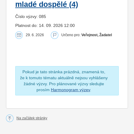
mladé dospělé (4)
Číslo výzvy: 085
Platnost do: 14. 09. 2026 12:00
29. 6. 2026
Určeno pro:
Veřejnost, Žadatel
Pokud je tato stránka prázdná, znamená to,
že k tomuto tématu aktuálně nejsou vyhlášeny
žádné výzvy. Pro plánované výzvy sledujte
prosím
Harmonogram výzev
.
Na začátek stránky