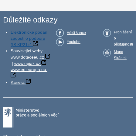
Důležité odkazy
Elektronické podání
Prohlášení
Větší šance
žádosti o podporu
o
Youtube
(IS KP21+)
přístupnosti
Související weby:
Mapa
www.dotaceeu.cz
Stránek
|
www.opjak.cz
|
www.ec.europa.eu
Kariéra