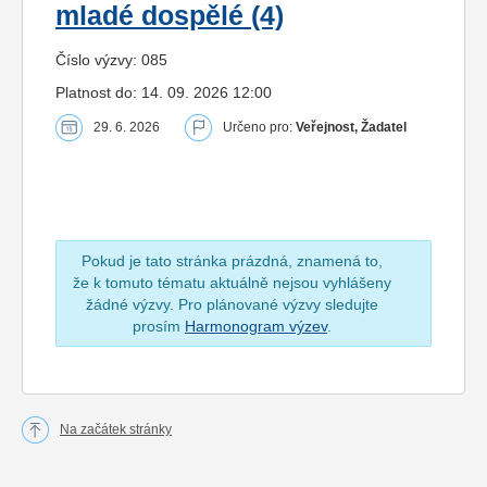
mladé dospělé (4)
Číslo výzvy: 085
Platnost do: 14. 09. 2026 12:00
29. 6. 2026
Určeno pro:
Veřejnost, Žadatel
Pokud je tato stránka prázdná, znamená to,
že k tomuto tématu aktuálně nejsou vyhlášeny
žádné výzvy. Pro plánované výzvy sledujte
prosím
Harmonogram výzev
.
Na začátek stránky