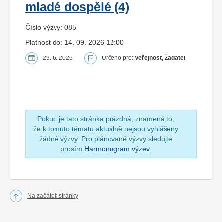
mladé dospělé (4)
Číslo výzvy: 085
Platnost do: 14. 09. 2026 12:00
29. 6. 2026
Určeno pro:
Veřejnost, Žadatel
Pokud je tato stránka prázdná, znamená to,
že k tomuto tématu aktuálně nejsou vyhlášeny
žádné výzvy. Pro plánované výzvy sledujte
prosím
Harmonogram výzev
.
Na začátek stránky