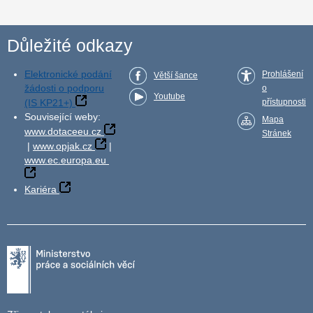
Důležité odkazy
Elektronické podání
Prohlášení
Větší šance
žádosti o podporu
o
Youtube
(IS KP21+)
přístupnosti
Související weby:
Mapa
www.dotaceeu.cz
Stránek
|
www.opjak.cz
|
www.ec.europa.eu
Kariéra