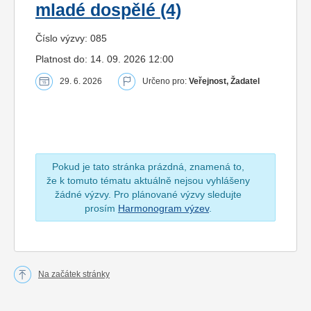
mladé dospělé (4)
Číslo výzvy: 085
Platnost do: 14. 09. 2026 12:00
29. 6. 2026
Určeno pro:
Veřejnost, Žadatel
Pokud je tato stránka prázdná, znamená to,
že k tomuto tématu aktuálně nejsou vyhlášeny
žádné výzvy. Pro plánované výzvy sledujte
prosím
Harmonogram výzev
.
Na začátek stránky