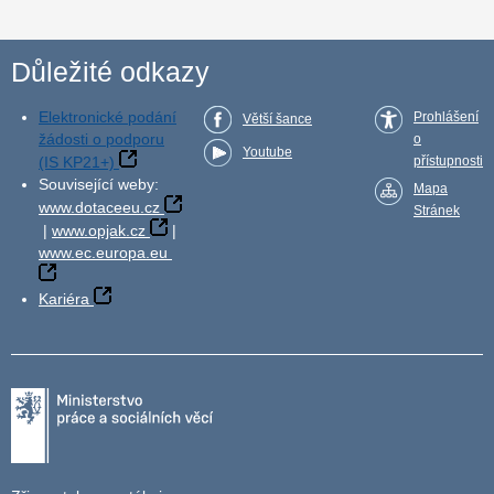
Důležité odkazy
Elektronické podání
Prohlášení
Větší šance
žádosti o podporu
o
Youtube
(IS KP21+)
přístupnosti
Související weby:
Mapa
www.dotaceeu.cz
Stránek
|
www.opjak.cz
|
www.ec.europa.eu
Kariéra