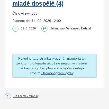
mladé dospělé (4)
Číslo výzvy: 085
Platnost do: 14. 09. 2026 12:00
29. 6. 2026
Určeno pro:
Veřejnost, Žadatel
Pokud je tato stránka prázdná, znamená to,
že k tomuto tématu aktuálně nejsou vyhlášeny
žádné výzvy. Pro plánované výzvy sledujte
prosím
Harmonogram výzev
.
Na začátek stránky