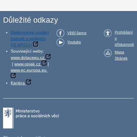
Důležité odkazy
Elektronické podání
Prohlášení
Větší šance
žádosti o podporu
o
Youtube
(IS KP21+)
přístupnosti
Související weby:
Mapa
www.dotaceeu.cz
Stránek
|
www.opjak.cz
|
www.ec.europa.eu
Kariéra