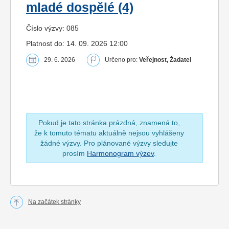
mladé dospělé (4)
Číslo výzvy: 085
Platnost do: 14. 09. 2026 12:00
29. 6. 2026
Určeno pro:
Veřejnost, Žadatel
Pokud je tato stránka prázdná, znamená to,
že k tomuto tématu aktuálně nejsou vyhlášeny
žádné výzvy. Pro plánované výzvy sledujte
prosím
Harmonogram výzev
.
Na začátek stránky