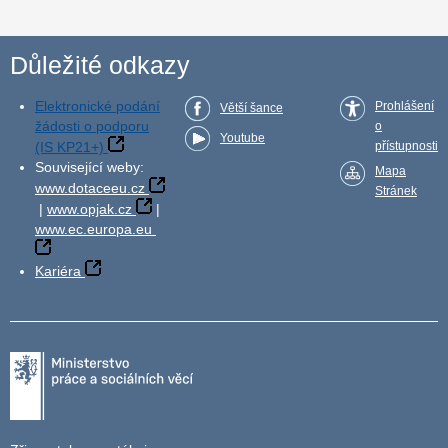
Důležité odkazy
Elektronické podání
Prohlášení
Větší šance
žádosti o podporu
o
Youtube
(IS KP21+)
přístupnosti
Související weby:
Mapa
www.dotaceeu.cz
Stránek
|
www.opjak.cz
|
www.ec.europa.eu
Kariéra