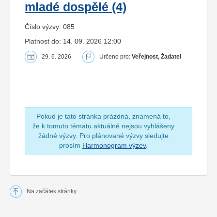
mladé dospělé (4)
Číslo výzvy: 085
Platnost do: 14. 09. 2026 12:00
29. 6. 2026
Určeno pro:
Veřejnost, Žadatel
Pokud je tato stránka prázdná, znamená to,
že k tomuto tématu aktuálně nejsou vyhlášeny
žádné výzvy. Pro plánované výzvy sledujte
prosím
Harmonogram výzev
.
Na začátek stránky