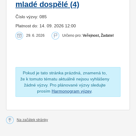
mladé dospělé (4)
Číslo výzvy: 085
Platnost do: 14. 09. 2026 12:00
29. 6. 2026
Určeno pro:
Veřejnost, Žadatel
Pokud je tato stránka prázdná, znamená to,
že k tomuto tématu aktuálně nejsou vyhlášeny
žádné výzvy. Pro plánované výzvy sledujte
prosím
Harmonogram výzev
.
Na začátek stránky