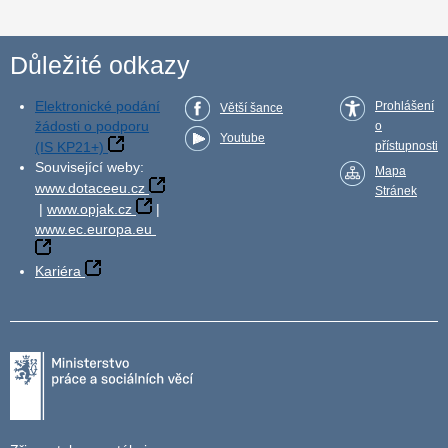
Důležité odkazy
Elektronické podání
Prohlášení
Větší šance
žádosti o podporu
o
Youtube
(IS KP21+)
přístupnosti
Související weby:
Mapa
www.dotaceeu.cz
Stránek
|
www.opjak.cz
|
www.ec.europa.eu
Kariéra