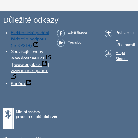
Důležité odkazy
Elektronické podání
Prohlášení
Větší šance
žádosti o podporu
o
Youtube
(IS KP21+)
přístupnosti
Související weby:
Mapa
www.dotaceeu.cz
Stránek
|
www.opjak.cz
|
www.ec.europa.eu
Kariéra