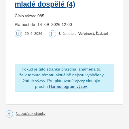
mladé dospělé (4)
Číslo výzvy: 085
Platnost do: 14. 09. 2026 12:00
29. 6. 2026
Určeno pro:
Veřejnost, Žadatel
Pokud je tato stránka prázdná, znamená to,
že k tomuto tématu aktuálně nejsou vyhlášeny
žádné výzvy. Pro plánované výzvy sledujte
prosím
Harmonogram výzev
.
Na začátek stránky