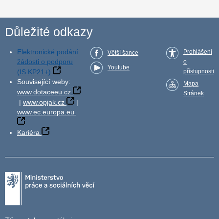
Důležité odkazy
Elektronické podání
Prohlášení
Větší šance
žádosti o podporu
o
Youtube
(IS KP21+)
přístupnosti
Související weby:
Mapa
www.dotaceeu.cz
Stránek
|
www.opjak.cz
|
www.ec.europa.eu
Kariéra