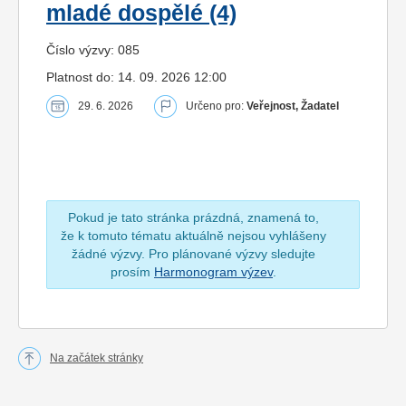
mladé dospělé (4)
Číslo výzvy: 085
Platnost do: 14. 09. 2026 12:00
29. 6. 2026
Určeno pro:
Veřejnost, Žadatel
Pokud je tato stránka prázdná, znamená to,
že k tomuto tématu aktuálně nejsou vyhlášeny
žádné výzvy. Pro plánované výzvy sledujte
prosím
Harmonogram výzev
.
Na začátek stránky